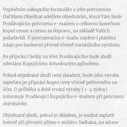
Vyplněním nákupního formuláře a jeho potvrzením
tlačítkem Objednat odešlete objednávku, která Vám bude
Prodávajícím potvrzena e-mailem s celkovou konečnou
kupní cenou a cenou za dopravu, na základě Vašich
požadavků. V potvrzovacím e-mailu najdete i platební
údaje pro bankovní převod včetně variabilního symbolu.
Po připsání částky na účet Prodávajícího bude zboží
odesláno Kupujícímu dohodnutým způsobem.
Pokud objednané zboží není skladem, bude jeho výroba
započata po připsání kupní ceny včetně poštovného na
účet. O průběhu a době trvání výroby ( 1-4 týdny)
informuje Prodávající Kupujícího e-mailem při potvrzení
objednávky.
Objednané zboží, pokud je skladem, je možné zaplatit
hotově při převzetí přímo v ateliéru Sadhána, na adrese