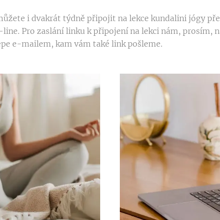
žete i dvakrát týdně připojit na lekce kundalini jógy př
line. Pro zaslání linku k připojení na lekci nám, prosím, n
épe e-mailem, kam vám také link pošleme.